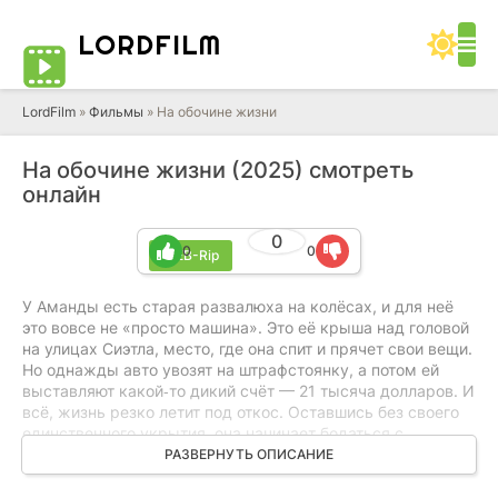
LORD
FILM
LordFilm
»
Фильмы
» На обочине жизни
На обочине жизни (2025) смотреть
онлайн
0
0
0
WEB-Rip
У Аманды есть старая развалюха на колёсах, и для неё
это вовсе не «просто машина». Это её крыша над головой
на улицах Сиэтла, место, где она спит и прячет свои вещи.
Но однажды авто увозят на штрафстоянку, а потом ей
выставляют какой‑то дикий счёт — 21 тысяча долларов. И
всё, жизнь резко летит под откос. Оставшись без своего
единственного укрытия, она начинает бодаться с
системой: бумажки, суды, бесконечные правила. Ей
РАЗВЕРНУТЬ ОПИСАНИЕ
нужно вернуть не только машину, но и ощущение, что она
всё ещё человек, а не строчка в отчёте.