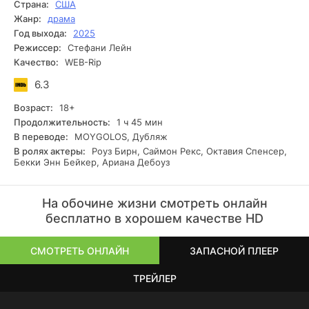
Страна:
США
Жанр:
драма
Год выхода:
2025
Режиссер:
Стефани Лейн
Качество:
WEB-Rip
6.3
Возраст:
18+
Продолжительность:
1 ч 45 мин
В переводе:
MOYGOLOS, Дубляж
В ролях актеры:
Роуз Бирн, Саймон Рекс, Октавия Спенсер,
Бекки Энн Бейкер, Ариана Дебоуз
На обочине жизни смотреть онлайн
бесплатно в хорошем качестве HD
СМОТРЕТЬ ОНЛАЙН
ЗАПАСНОЙ ПЛЕЕР
ТРЕЙЛЕР