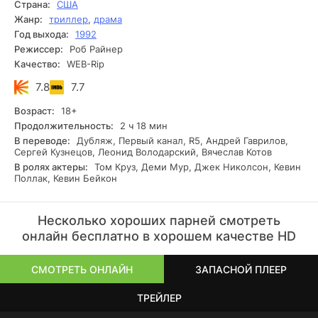
Страна:
США
Жанр:
триллер
,
драма
Год выхода:
1992
Режиссер:
Роб Райнер
Качество:
WEB-Rip
7.8
7.7
Возраст:
18+
Продолжительность:
2 ч 18 мин
В переводе:
Дубляж, Первый канал, R5, Андрей Гаврилов,
Сергей Кузнецов, Леонид Володарский, Вячеслав Котов
В ролях актеры:
Том Круз, Деми Мур, Джек Николсон, Кевин
Поллак, Кевин Бейкон
Несколько хороших парней смотреть
онлайн бесплатно в хорошем качестве HD
СМОТРЕТЬ ОНЛАЙН
ЗАПАСНОЙ ПЛЕЕР
ТРЕЙЛЕР