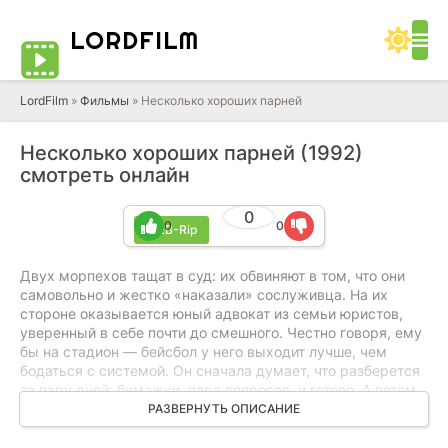
LORD
FILM
LordFilm
»
Фильмы
» Несколько хороших парней
Несколько хороших парней (1992)
смотреть онлайн
0
0
0
WEB-Rip
Двух морпехов тащат в суд: их обвиняют в том, что они
самовольно и жестко «наказали» сослуживца. На их
стороне оказывается юный адвокат из семьи юристов,
уверенный в себе почти до смешного. Честно говоря, ему
бы на стадион — бейсбол у него выходит лучше, чем
бодаться с системой. Он сначала думает, что разберется
за пару дней: бумажки, пара вопросов, и готово. А потом
начинает копать и понимает — тут все куда мутнее.
РАЗВЕРНУТЬ ОПИСАНИЕ
Свидетели путаются, мотивы не сходятся, и простых
ответов нет. Совсем.