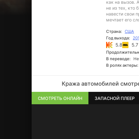
как на вызов. 
не из тех, кто
навести свои п
мечтает его сл
Страна:
США
Год выхода:
20
5.8
5.7
Продолжительн
В переводе:
Не
В ролях актеры:
Кража автомобилей смотре
СМОТРЕТЬ ОНЛАЙН
ЗАПАСНОЙ ПЛЕЕР