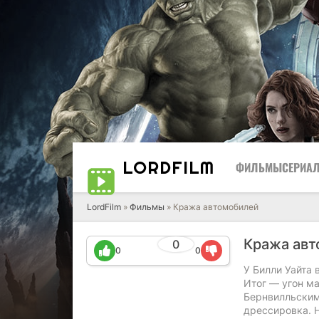
LORD
FILM
ФИЛЬМЫ
СЕРИА
LordFilm
»
Фильмы
» Кража автомобилей
Кража авт
0
0
0
У Билли Уайта 
Итог — угон ма
Бернвилльским 
дрессировка. Н