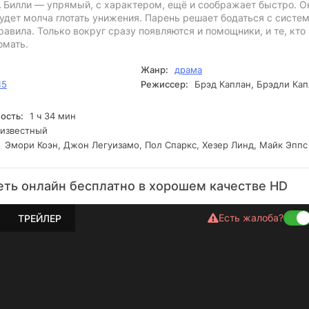
А Билли — упрямый, с характером, ещё и соображает быстро. О
 будет молча глотать унижения. Парень решает бодаться с систем
равила. Только вокруг сразу появляются и помощники, и те, кто
омать.
Жанр:
драма
15
Режиссер:
Брэд Каплан, Брэдли Кап
ость:
1 ч 34 мин
известный
Эмори Коэн, Джон Легуизамо, Пол Спаркс, Хезер Линд, Майк Эппс
ть онлайн бесплатно в хорошем качестве HD
Есть жалоба?
ТРЕЙЛЕР