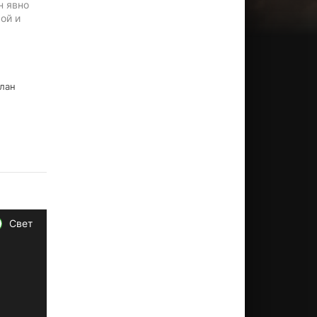
н явно
ой и
лан
Свет