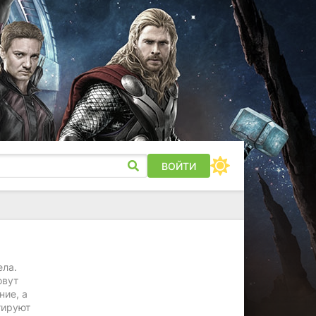
ВОЙТИ
ела.
овут
ние, а
гируют