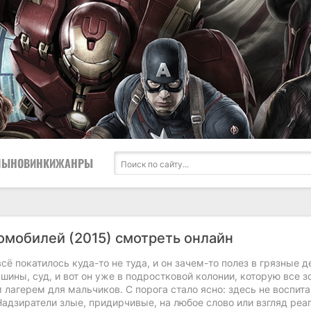
ЛЫ
НОВИНКИ
ЖАНРЫ
омобилей (2015) смотреть онлайн
всё покатилось куда-то не туда, и он зачем-то полез в грязные д
шины, суд, и вот он уже в подростковой колонии, которую все з
лагерем для мальчиков. С порога стало ясно: здесь не воспита
адзиратели злые, придирчивые, на любое слово или взгляд реа