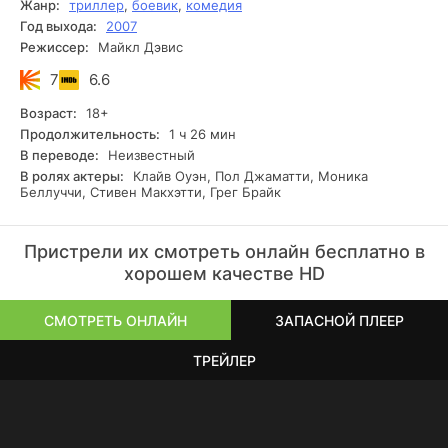
Жанр:
триллер
,
боевик
,
комедия
Год выхода:
2007
Режиссер:
Майкл Дэвис
7
6.6
Возраст:
18+
Продолжительность:
1 ч 26 мин
В переводе:
Неизвестный
В ролях актеры:
Клайв Оуэн, Пол Джаматти, Моника
Беллуччи, Стивен Макхэтти, Грег Брайк
Пристрели их смотреть онлайн бесплатно в
хорошем качестве HD
СМОТРЕТЬ ОНЛАЙН
ЗАПАСНОЙ ПЛЕЕР
ТРЕЙЛЕР