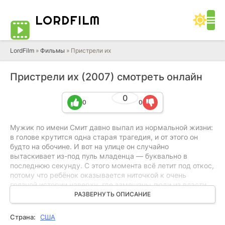
LORD
FILM
LordFilm
»
Фильмы
» Пристрели их
Пристрели их (2007) смотреть онлайн
0
0
0
Мужик по имени Смит давно выпал из нормальной жизни:
в голове крутится одна старая трагедия, и от этого он
будто на обочине. И вот на улице он случайно
вытаскивает из-под пуль младенца — буквально в
последнюю секунду. С этого момента всё летит под откос,
потому что ребёнок оказывается ниточкой к очень
грязной истории наверху, где замешаны люди из власти.
Заботу о малыше берёт на себя девушка по вызову, и они
РАЗВЕРНУТЬ ОПИСАНИЕ
вдвоём начинают метаться, прятаться, искать ответы. А
заодно — методично прижимать двух продажных
Страна:
США
чиновников, которым осталось недолго.