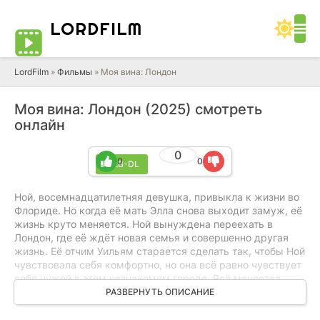
LORD
FILM
LordFilm
»
Фильмы
» Моя вина: Лондон
Моя вина: Лондон (2025) смотреть
онлайн
0
0
0
WEB-DL
Ной, восемнадцатилетняя девушка, привыкла к жизни во
Флориде. Но когда её мать Элла снова выходит замуж, её
жизнь круто меняется. Ной вынуждена переехать в
Лондон, где её ждёт новая семья и совершенно другая
жизнь. Её отчим Уильям старается сделать так, чтобы Ной
чувствовала себя комфортно, но она всё равно чувствует
себя чужой в этом незнакомом городе. Всё меняется,
когда она встречает Ника, своего нового сводного брата.
РАЗВЕРНУТЬ ОПИСАНИЕ
Несмотря на то, что они стали одной семьёй, между
молодыми людьми мгновенно возникает неоспоримая