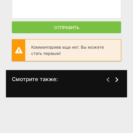
ОТПРАВИТЬ
Комментариев еще нет. Вы можете
стать первым!
Смотрите также:
Твоя вина
Моя вина
П
WEB-DLRip
(
2024
)
(
2023
)
6.6
5.2
7.2
6.1