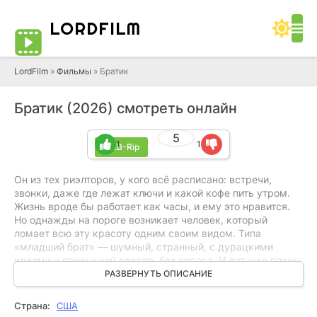
LORD
FILM
LordFilm
»
Фильмы
» Братик
Братик (2026) смотреть онлайн
5
1
1
WEB-Rip
Он из тех риэлторов, у кого всё расписано: встречи,
звонки, даже где лежат ключи и какой кофе пить утром.
Жизнь вроде бы работает как часы, и ему это нравится.
Но однажды на пороге возникает человек, который
ломает всю эту красоту одним своим видом. Типа
«младший брат» — шумный, странный, с дурацкими
идеями и привычкой влезать без спроса. И вот уже планы
трещат по швам, сделки срываются, дома бардак, в
РАЗВЕРНУТЬ ОПИСАНИЕ
голове тоже. Приходится как-то уживаться и заново
собирать себя по кусочкам.
Страна:
США