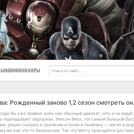
ЛЫ
НОВИНКИ
ЖАНРЫ
ва: Рожденный заново 1,2 сезон смотреть о
оде бы уже привык жить как обычный адвокат, хоть и не видит.
ь подкидывает сюрпризы. Уилсон Фиск, тот самый большой босс
и, решил сыграть в приличие и полез в политику — метит в мэ
звучит как что-то безопасное. Так что Мэтту приходится достава