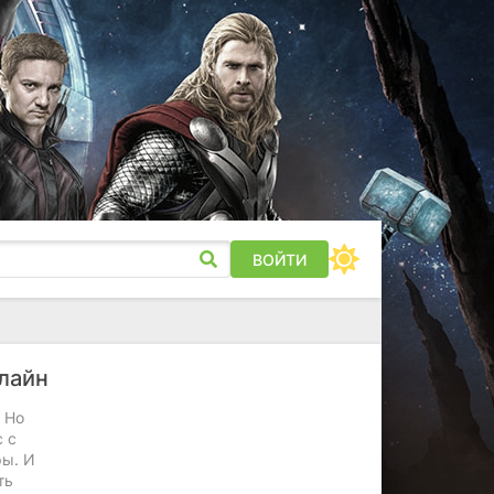
ВОЙТИ
нлайн
 Но
 с
ры. И
ть