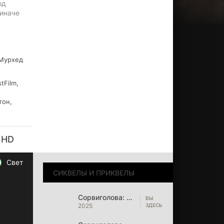
од
 иначе
Мурхед
tFilm,
тон,
 HD
Свет
СИКВЕЛЫ И ПРИКВЕЛЫ
Сорвиголова: Рожденный заново
2025