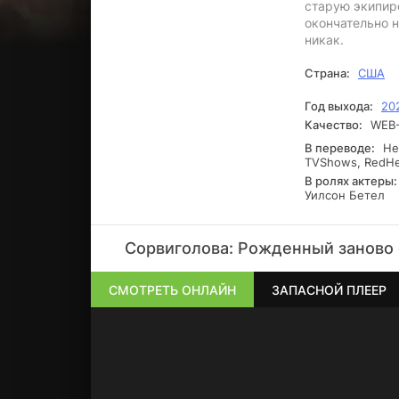
старую экипиро
окончательно н
никак.
Страна:
США
Год выхода:
20
Качество:
WEB-
В переводе:
Нео
TVShows, RedHea
В ролях актеры:
Уилсон Бетел
Сорвиголова: Рожденный заново 
СМОТРЕТЬ ОНЛАЙН
ЗАПАСНОЙ ПЛЕЕР