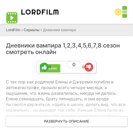
LORD
FILM
LordFilm
»
Сериалы
» Дневники вампира
Дневники вампира 1,2,3,4,5,6,7,8 сезон
смотреть онлайн
0
0
0
8 сезон
С тех пор как родители Елены и Джереми погибли в
автокатастрофе, прошло всего четыре месяца, а
ощущение, что жизнь развалилась, никуда не делось.
Елене семнадцать, брату пятнадцать, и они вроде
пытаются держаться, ходить в школу, делать вид, что все
нормально… но выходит так себе. Раньше Елена была из
тех, кто всегда на высоте: оценки, компания, улыбка.
Теперь улыбка дается через силу.
РАЗВЕРНУТЬ ОПИСАНИЕ
И тут в начале учебного года появляется новенький —