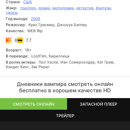
Страна:
США
Стефан. Тихий, странный, слишком притягательный.
Жанр:
триллер
,
драма
,
мелодрама
,
детектив
,
фэнтези
,
Между ними быстро вспыхивает что-то настоящее,
ужасы
только Елена не знает главного: Стефан — вампир с
Год выхода:
2009
вековой историей. Он старается не трогать людей, но его
Режиссер:
Крис Грисмер, Джошуа Батлер
брат Дэймон — полная противоположность. И их
Качество:
WEB-Rip
разборки затягивают весь Мистик Фоллз.
8
7.7
Возраст:
18+
В переводе:
LostFilm, Кириллица
В ролях актеры:
Пол Уэсли, Иэн Сомерхолдер, Кэт Грэм,
Кэндис Кинг, Зак Рериг
Дневники вампира смотреть онлайн
бесплатно в хорошем качестве HD
СМОТРЕТЬ ОНЛАЙН
ЗАПАСНОЙ ПЛЕЕР
ТРЕЙЛЕР