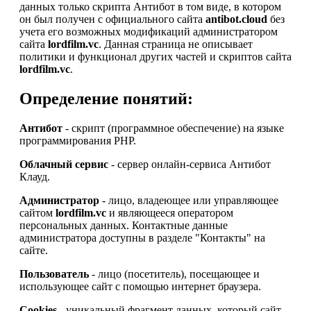
данных только скрипта Антибот в том виде, в котором
он был получен с официального сайта
antibot.cloud
без
учета его возможных модификаций администратором
сайта
lordfilm.vc
. Данная страница не описывает
политики и функционал других частей и скриптов сайта
lordfilm.vc
.
Определение понятий:
Антибот
- скрипт (программное обеспечение) на языке
программирования PHP.
Облачный сервис
- сервер онлайн-сервиса Антибот
Клауд.
Администратор
- лицо, владеющее или управляющее
сайтом
lordfilm.vc
и являющееся оператором
персональных данных. Контактные данные
администратора доступны в разделе "Контакты" на
сайте.
Пользователь
- лицо (посетитель), посещающее и
использующее сайт с помощью интернет браузера.
Cookies
- уникальный фрагмент данных, который сайт