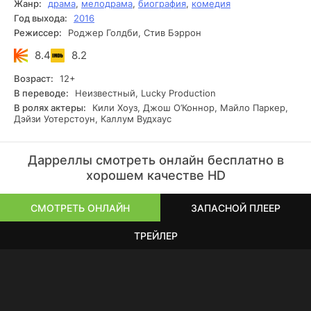
Жанр:
драма
,
мелодрама
,
биография
,
комедия
Год выхода:
2016
Режиссер:
Роджер Голдби, Стив Бэррон
8.4
8.2
Возраст:
12+
В переводе:
Неизвестный, Lucky Production
В ролях актеры:
Кили Хоуз, Джош О’Коннор, Майло Паркер,
Дэйзи Уотерстоун, Каллум Вудхаус
Дарреллы смотреть онлайн бесплатно в
хорошем качестве HD
СМОТРЕТЬ ОНЛАЙН
ЗАПАСНОЙ ПЛЕЕР
ТРЕЙЛЕР