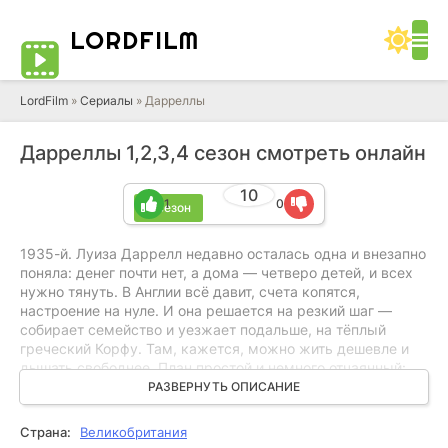
LORD
FILM
LordFilm
»
Сериалы
» Дарреллы
Дарреллы 1,2,3,4 сезон смотреть онлайн
10
1
0
4 сезон
1935-й. Луиза Даррелл недавно осталась одна и внезапно
поняла: денег почти нет, а дома — четверо детей, и всех
нужно тянуть. В Англии всё давит, счета копятся,
настроение на нуле. И она решается на резкий шаг —
собирает семейство и уезжает подальше, на тёплый
греческий Корфу. Там, кажется, можно жить дешевле и
дышать свободнее. План простой и немного отчаянный:
перезагрузиться, сэкономить, как-то встать на ноги и
РАЗВЕРНУТЬ ОПИСАНИЕ
вернуть детям нормальную жизнь. Ну, хотя бы
попытаться.
Страна:
Великобритания