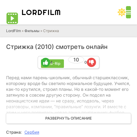
LORD
FILM
LordFilm
»
Фильмы
» Стрижка
Стрижка (2010) смотреть онлайн
10
4
0
WEB-Rip
Перед нами парень-школьник, обычный старшеклассник,
которому вроде бы светило нормальное будущее. Учился,
как-то крутился, строил планы. Но в какой-то момент его
затянуло в совсем другую сторону. Он подсел на
неонацистские идеи — не сразу, исподволь, через
разговоры, компании, “правильные” лозунги. И вместе с
этим у него появилась новая точка притяжения: футбол.
Точнее, фанатская тусовка вокруг клуба «Радник».
РАЗВЕРНУТЬ ОПИСАНИЕ
Стадион, кричалки, свои и чужие — и постепенно это
стало для него важнее школы и прежней жизни.
Страна:
Сербия