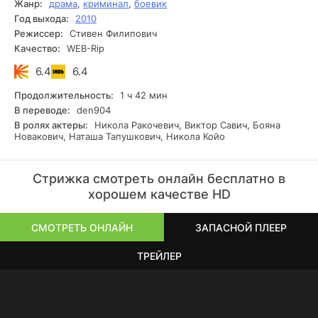
Жанр:
драма
,
криминал
,
боевик
Год выхода:
2010
Режиссер:
Стивен Филипович
Качество:
WEB-Rip
6.4
6.4
Продолжительность:
1 ч 42 мин
В переводе:
den904
В ролях актеры:
Никола Ракочевич, Виктор Савич, Бояна
Новакович, Наташа Тапушкович, Никола Койо
Стрижка смотреть онлайн бесплатно в
хорошем качестве HD
СМОТРЕТЬ ОНЛАЙН
ЗАПАСНОЙ ПЛЕЕР
ТРЕЙЛЕР