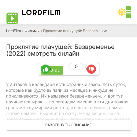
LORD
FILM
LordFilm
»
Фильмы
» Проклятие плачущей: Безвременье
Проклятие плачущей: Безвременье
(2022) смотреть онлайн
0
0
0
WEB-DL
У ацтеков в календаре есть странный зазор: пять суток,
которые как будто выпали из месяцев и никуда не
приклеиваются. Их называют безвременьем. И вот тут
начинается мрак — по легендам именно в эти дни тонкая
грань между мирами рвется, и всякая нечисть, самые
лютые демоны, выходит на охоту. Не за мясом, не за
золотом — им подавай души. Люди старались лишний раз
не высовываться, шептались, жгли огонь, ждали конца. Но
РАЗВЕРНУТЬ ОПИСАНИЕ
просто переждать не получится. Говорят, спастись можно
только если понять, чего они на самом деле добиваются.