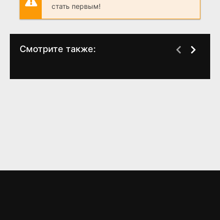
стать первым!
Смотрите также:
Ведьмак:
Первый день
WEB-Rip
Происхождение
оставшейся жизни
(1 сезон)
(
2008
)
4.4
5
7.8
7.5