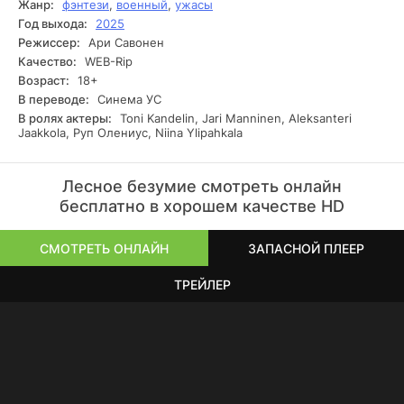
Жанр:
фэнтези
,
военный
,
ужасы
И всё же остаётся надежда: возможно, появится тот, кто
Год выхода:
2025
сумеет примирить стороны и вернуть утраченную
Режиссер:
Ари Савонен
гармонию.
Качество:
WEB-Rip
Возраст:
18+
В переводе:
Синема УС
В ролях актеры:
Toni Kandelin, Jari Manninen, Aleksanteri
Jaakkola, Руп Олениус, Niina Ylipahkala
Лесное безумие смотреть онлайн
бесплатно в хорошем качестве HD
СМОТРЕТЬ ОНЛАЙН
ЗАПАСНОЙ ПЛЕЕР
ТРЕЙЛЕР