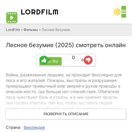
LORD
FILM
LordFilm
»
Фильмы
» Лесное безумие
Лесное безумие (2025) смотреть онлайн
0
0
0
WEB-Rip
Война, развязанная людьми, не проходит бесследно для
леса и его жителей. Пожары, выстрелы и разрушения
превращают привычный мир зверей и духов природы в
опасное место, где больше нет спокойствия. Обитатели
леса чувствуют боль и утраты, и в них крепнет ярость:
они готовы ответить тем же, чтобы заставить людей
заплатить за причинённый ущерб. Но вместе с жаждой
мести приходит и другое — разрушение хрупкого
РАЗВЕРНУТЬ ОПИСАНИЕ
равновесия, которое веками удерживало границу между
человеческим миром и владениями леса. Чем дальше
Страна:
Финляндия
заходит конфликт, тем труднее остановить цепь насилия.