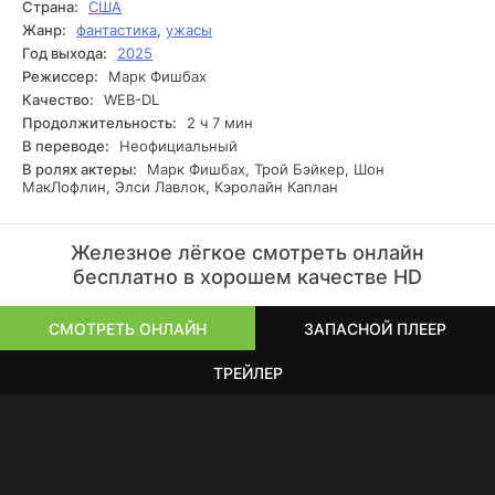
Страна:
США
тринадцатый заход. Остальные так и пропали.
Жанр:
фантастика
,
ужасы
Год выхода:
2025
Режиссер:
Марк Фишбах
Качество:
WEB-DL
Продолжительность:
2 ч 7 мин
В переводе:
Неофициальный
В ролях актеры:
Марк Фишбах, Трой Бэйкер, Шон
МакЛофлин, Элси Лавлок, Кэролайн Каплан
Железное лёгкое смотреть онлайн
бесплатно в хорошем качестве HD
СМОТРЕТЬ ОНЛАЙН
ЗАПАСНОЙ ПЛЕЕР
ТРЕЙЛЕР