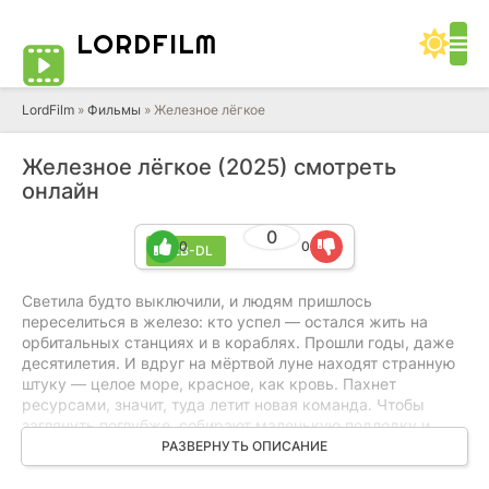
LORD
FILM
LordFilm
»
Фильмы
» Железное лёгкое
Железное лёгкое (2025) смотреть
онлайн
0
0
0
WEB-DL
Светила будто выключили, и людям пришлось
переселиться в железо: кто успел — остался жить на
орбитальных станциях и в кораблях. Прошли годы, даже
десятилетия. И вдруг на мёртвой луне находят странную
штуку — целое море, красное, как кровь. Пахнет
ресурсами, значит, туда летит новая команда. Чтобы
заглянуть поглубже, собирают маленькую подлодку и
сажают внутрь заключённого. Ему обещают свободу, если
РАЗВЕРНУТЬ ОПИСАНИЕ
справится. Проблема в другом: давление дикое, связи
почти нет, приходится идти на ощупь. И это уже