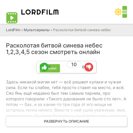
LORD
FILM
LordFilm
»
Мультсериалы
» Расколотая битвой синева небес
Расколотая битвой синева небес
1,2,3,4,5 сезон смотреть онлайн
10
1
0
5 сезон
Здесь никакой магии нет — всё решают кулаки и чужая
сила. Если ты слабее, тебя просто ставят на место, и всё.
Сяо Янь ещё недавно был тем самым парнем, про
которого говорили: «Такого дарования не было сто лет». А
потом — бах, и за какие-то три года от его мощи не
осталось почти ничего. Вместе с ней ушли уважение, имя,
уверенность. И самое больное — он подвёл мать, которая
в него верила до последнего. Что это было? Чья-то
РАЗВЕРНУТЬ ОПИСАНИЕ
грязная уловка, проклятие, чужая зависть? Он собирается
докопаться до причины, вернуть своё и стать сильнее