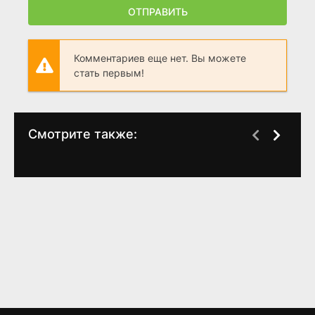
ОТПРАВИТЬ
Комментариев еще нет. Вы можете
стать первым!
Смотрите также:
Август никогда не
Падение и взлёт
WEB-DL
WEB-Rip
заканчивается
Реджи Динкинса
(
2021
)
(1 сезон)
4.6