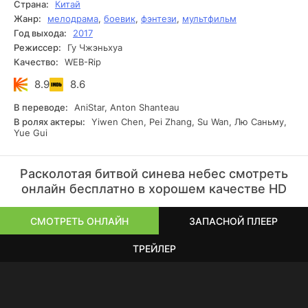
Страна:
Китай
прежнего. Ради близких, иначе никак.
Жанр:
мелодрама
,
боевик
,
фэнтези
,
мультфильм
Год выхода:
2017
Режиссер:
Гу Чжэньхуа
Качество:
WEB-Rip
8.9
8.6
В переводе:
AniStar, Anton Shanteau
В ролях актеры:
Yiwen Chen, Pei Zhang, Su Wan, Лю Саньму,
Yue Gui
Расколотая битвой синева небес смотреть
онлайн бесплатно в хорошем качестве HD
СМОТРЕТЬ ОНЛАЙН
ЗАПАСНОЙ ПЛЕЕР
ТРЕЙЛЕР