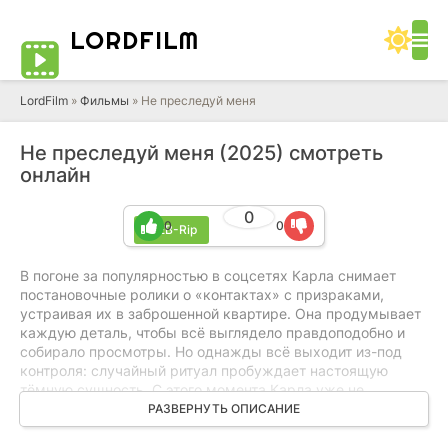
LORD
FILM
LordFilm
»
Фильмы
» Не преследуй меня
Не преследуй меня (2025) смотреть
онлайн
0
0
0
WEB-Rip
В погоне за популярностью в соцсетях Карла снимает
постановочные ролики о «контактах» с призраками,
устраивая их в заброшенной квартире. Она продумывает
каждую деталь, чтобы всё выглядело правдоподобно и
собирало просмотры. Но однажды всё выходит из-под
контроля: случайный ритуал пробуждает настоящую
тёмную сущность. С этого момента Карла уже не
управляет происходящим, а желание удержать внимание
РАЗВЕРНУТЬ ОПИСАНИЕ
аудитории заставляет её продолжать снимать, превращая
каждое видео в риск. Там, где раньше были лишь