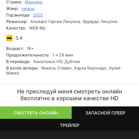
Страна:
Мексика
декорации и монтаж, появляется настоящий страх, и
Жанр:
ужасы
зрители перестают понимать, где игра, а где реальность.
Год выхода:
2025
Режиссер:
Альваро Гарсиа Лекуона, Эдуардо Лекуона
Качество:
WEB-Rip
5.4
Возраст:
18+
Продолжительность:
1 ч 29 мин
В переводе:
Кинопоиск HD, Дубляж
В ролях актеры:
Янкель Стивен, Карла Коронадо, Хулия
Макео
Не преследуй меня смотреть онлайн
бесплатно в хорошем качестве HD
СМОТРЕТЬ ОНЛАЙН
ЗАПАСНОЙ ПЛЕЕР
ТРЕЙЛЕР