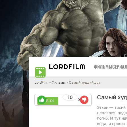
LORD
FILM
ФИЛЬМЫ
СЕРИА
LordFilm
»
Фильмы
» Самый худший друг
Самый худ
10
1
0
WEB-DL
Этьен — тихий 
цеплялся, подш
погиб. И тут н
вода, и просит