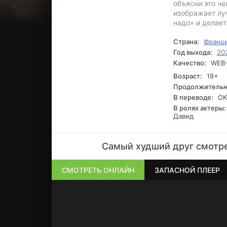
объясни это че
изображает луч
надо» и делает
Страна:
Франц
Год выхода:
20
Качество:
WEB-
Возраст:
18+
Продолжительн
В переводе:
OK
В ролях актеры:
Давид
Самый худший друг смотре
СМОТРЕТЬ ОНЛАЙН
ЗАПАСНОЙ ПЛЕЕР