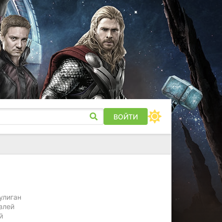
ВОЙТИ
улиган
злей
й