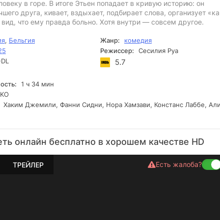
ловеку в горе. В итоге Этьен попадает в кривую историю: он
шего друга, кивает, вздыхает, подбирает слова, организует «ка
 вид, что ему правда больно. Хотя внутри — совсем другое.
ия
,
Бельгия
Жанр:
комедия
25
Режиссер:
Сесилия Руа
DL
5.7
ость:
1 ч 34 мин
KO
Хаким Джемили, Фанни Сидни, Нора Хамзави, Констанс Лаббе, Ал
ть онлайн бесплатно в хорошем качестве HD
Есть жалоба?
ТРЕЙЛЕР