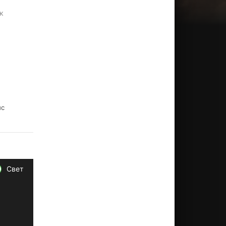
к
ис
Свет