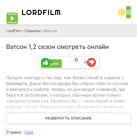
LORD
FILM
LordFilm
»
Сериалы
» Ватсон
Ватсон 1,2 сезон смотреть онлайн
0
0
0
2 сезон
Прошло полгода с тех пор, как Холмс погиб в схватке с
Мориарти. Джон Ватсон вроде бы собрал себя по кускам
и вернулся к работе: теперь он руководит клиникой, где
берутся за болезни, о которых обычные врачи только
слышали краем уха. Казалось бы — лечи людей и живи
дальше. Но нет. Мориарти снова объявляется и явно не
собирается ставить точку. И Ватсону приходится
разрываться: днем — странные симптомы, редкие
РАЗВЕРНУТЬ ОПИСАНИЕ
диагнозы, рискованные решения, а где-то между этим —
охота за ответами. Он начинает копать глубже,
Страна:
США
пользоваться наблюдательностью, делать выводы. Почти