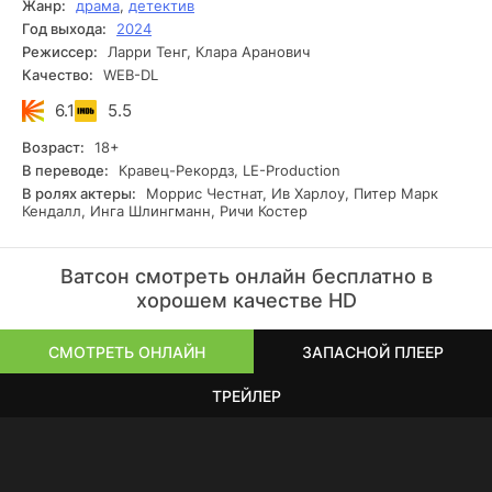
Жанр:
драма
,
детектив
как раньше. Только теперь ставка — жизнь.
Год выхода:
2024
Режиссер:
Ларри Тенг, Клара Аранович
Качество:
WEB-DL
6.1
5.5
Возраст:
18+
В переводе:
Кравец-Рекордз, LE-Production
В ролях актеры:
Моррис Честнат, Ив Харлоу, Питер Марк
Кендалл, Инга Шлингманн, Ричи Костер
Ватсон смотреть онлайн бесплатно в
хорошем качестве HD
СМОТРЕТЬ ОНЛАЙН
ЗАПАСНОЙ ПЛЕЕР
ТРЕЙЛЕР