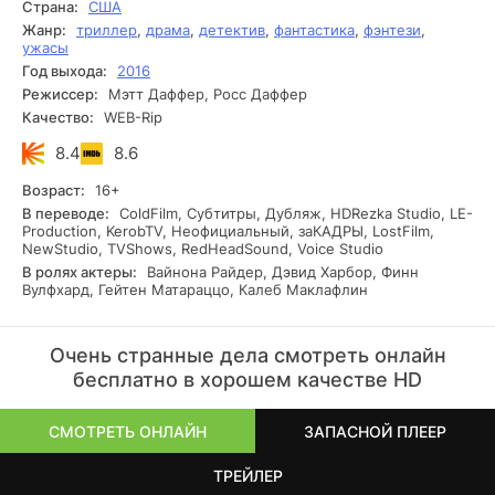
Страна:
США
Жанр:
триллер
,
драма
,
детектив
,
фантастика
,
фэнтези
,
ужасы
Год выхода:
2016
Режиссер:
Мэтт Даффер, Росс Даффер
Качество:
WEB-Rip
8.4
8.6
Возраст:
16+
В переводе:
ColdFilm, Субтитры, Дубляж, HDRezka Studio, LE-
Production, KerobTV, Неофициальный, заКАДРЫ, LostFilm,
NewStudio, TVShows, RedHeadSound, Voice Studio
В ролях актеры:
Вайнона Райдер, Дэвид Харбор, Финн
Вулфхард, Гейтен Матараццо, Калеб Маклафлин
Очень странные дела смотреть онлайн
бесплатно в хорошем качестве HD
СМОТРЕТЬ ОНЛАЙН
ЗАПАСНОЙ ПЛЕЕР
ТРЕЙЛЕР