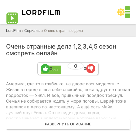
LORD
FILM
LordFilm
»
Сериалы
» Очень странные дела
Очень странные дела 1,2,3,4,5 сезон
смотреть онлайн
0
0
0
5 сезон
Америка, где-то в глубинке, на дворе восьмидесятые.
Жизнь в городке шла себе спокойно, пока вдруг не пропал
подросток — Уилл. И всё, привычный порядок треснул.
Семья не собирается ждать у моря погоды, шериф тоже
вцепился в дело по-настоящему. А ещё есть Майк,
лучший друг Уилла. Он не сидит дома, ходит,
расспрашивает, цепляет мелочи, которые взрослые
пропускают. Ему кажется, что он уже нащупал ниточку.
РАЗВЕРНУТЬ ОПИСАНИЕ
Только эта ниточка ведёт не к обычному преступнику.
Дальше всё становится странным. И очень опасным.