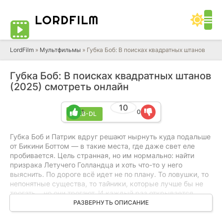
LORD
FILM
LordFilm
»
Мультфильмы
» Губка Боб: В поисках квадратных штанов
Губка Боб: В поисках квадратных штанов
(2025) смотреть онлайн
10
1
0
WEB-DL
Губка Боб и Патрик вдруг решают нырнуть куда подальше
от Бикини Боттом — в такие места, где даже свет еле
пробивается. Цель странная, но им нормально: найти
призрака Летучего Голландца и хоть что-то у него
выяснить. По дороге всё идет не по плану. То ловушки, то
непонятные существа, то тайники, которые лучше бы не
трогать… но они трогают. И каждый раз открывается
какой‑то новый кусок подводного мира, о котором никто
РАЗВЕРНУТЬ ОПИСАНИЕ
не рассказывал. А наверху по их следам уже мчатся
мистер Крабс со Сквидвардом: нервничают, спорят и