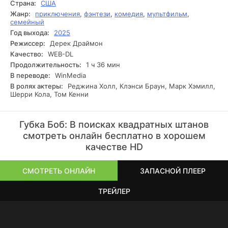
Страна:
США
пытаются успеть вытащить этих двоих из беды.
Жанр:
приключения
,
фэнтези
,
комедия
,
мультфильм
,
семейный
Год выхода:
2025
Режиссер:
Дерек Драймон
Качество:
WEB-DL
Продолжительность:
1 ч 36 мин
В переводе:
WinMedia
В ролях актеры:
Реджина Холл, Клэнси Браун, Марк Хэмилл,
Шерри Кола, Том Кенни
Губка Боб: В поисках квадратных штанов
смотреть онлайн бесплатно в хорошем
качестве HD
СМОТРЕТЬ ОНЛАЙН
ЗАПАСНОЙ ПЛЕЕР
ТРЕЙЛЕР