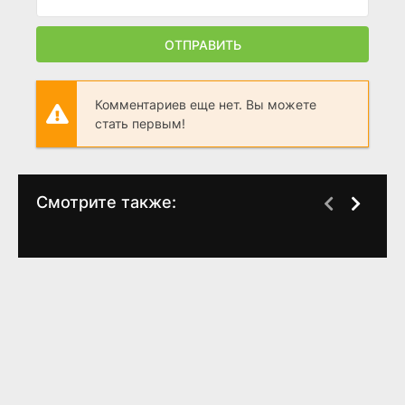
ОТПРАВИТЬ
Комментариев еще нет. Вы можете
стать первым!
Смотрите также:
Люди Икс 2
Люди Икс:
Апокалипсис
(
2003
)
(
2016
)
7.6
7.4
7
6.8