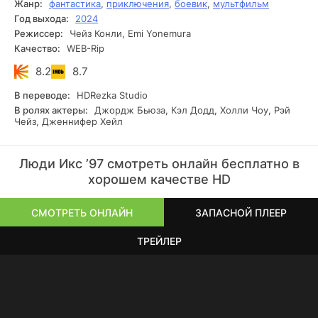
Жанр:
фантастика
,
приключения
,
боевик
,
мультфильм
никуда не делся.
Год выхода:
2024
Режиссер:
Чейз Конли, Emi Yonemura
Качество:
WEB-Rip
8.2
8.7
В переводе:
HDRezka Studio
В ролях актеры:
Джордж Бьюза, Кэл Додд, Холли Чоу, Рэй
Чейз, Дженнифер Хейл
Люди Икс ’97 смотреть онлайн бесплатно в
хорошем качестве HD
СМОТРЕТЬ ОНЛАЙН
ЗАПАСНОЙ ПЛЕЕР
ТРЕЙЛЕР