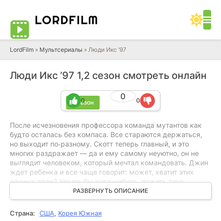
LORD
FILM
LordFilm
»
Мультсериалы
» Люди Икс ’97
Люди Икс ’97 1,2 сезон смотреть онлайн
0
0
0
2 сезон
После исчезновения профессора команда мутантов как
будто осталась без компаса. Все стараются держаться,
но выходит по‑разному. Скотт теперь главный, и это
многих раздражает — да и ему самому неуютно, он не
выглядит человеком, который мечтал командовать. Джин
ждет ребенка и все чаще говорит: может, хватит этих
вечных драк? Уехать бы куда-нибудь, пожить тихо,
заняться семьей. Снаружи вроде бы тоже перемены: к
РАЗВЕРНУТЬ ОПИСАНИЕ
мутантам стали относиться теплее, ООН даже признала
их полезными и официально поддержала. Только вот
Страна:
США
,
Корея Южная
людей, которым нужен мир, не так уж много. Страх