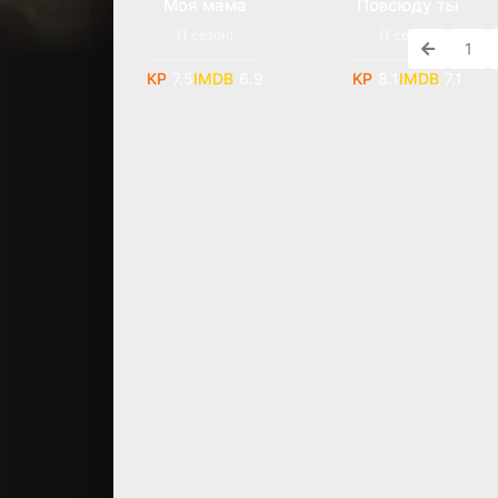
Моя мама
Повсюду ты
(1 сезон)
(1 сезон)
1
7.5
6.9
8.1
7.1