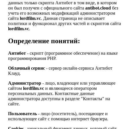
данных только скрипта Антибот в том виде, в котором
он был получен с официального сайта
antibot.cloud
без
учета его возможных модификаций администратором
сайта
lordfilm.vc
. Данная страница не описывает
политики и функционал других частей и скриптов сайта
lordfilm.vc
.
Определение понятий:
Антибот
- скрипт (программное обеспечение) на языке
программирования PHP.
Облачный сервис
- сервер онлайн-сервиса Антибот
Клауд.
Администратор
- лицо, владеющее или управляющее
сайтом
lordfilm.vc
и являющееся оператором
персональных данных. Контактные данные
администратора доступны в разделе "Контакты" на
сайте.
Пользователь
- лицо (посетитель), посещающее и
использующее сайт с помощью интернет браузера.
Cookies
- уникальный фрагмент данных, который сайт