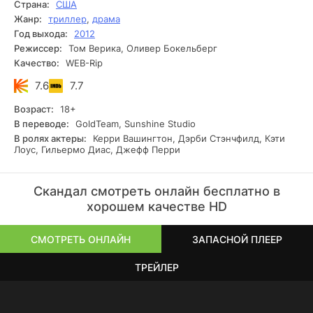
Страна:
США
Жанр:
триллер
,
драма
Год выхода:
2012
Режиссер:
Том Верика, Оливер Бокельберг
Качество:
WEB-Rip
7.6
7.7
Возраст:
18+
В переводе:
GoldTeam, Sunshine Studio
В ролях актеры:
Керри Вашингтон, Дэрби Стэнчфилд, Кэти
Лоус, Гильермо Диас, Джефф Перри
Скандал смотреть онлайн бесплатно в
хорошем качестве HD
СМОТРЕТЬ ОНЛАЙН
ЗАПАСНОЙ ПЛЕЕР
ТРЕЙЛЕР