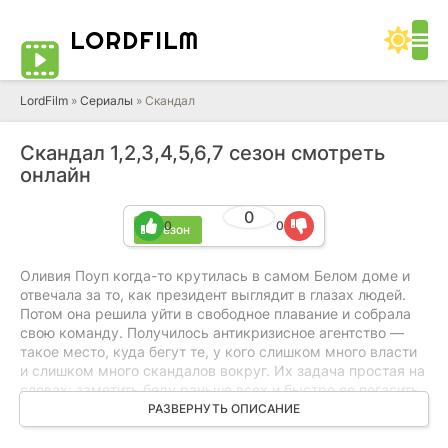
LORD
FILM
LordFilm
»
Сериалы
» Скандал
Скандал 1,2,3,4,5,6,7 сезон смотреть
онлайн
0
0
0
7 сезон
Оливия Поуп когда-то крутилась в самом Белом доме и
отвечала за то, как президент выглядит в глазах людей.
Потом она решила уйти в свободное плавание и собрала
свою команду. Получилось антикризисное агентство —
такое место, куда бегут те, у кого слишком много власти
и слишком много скандалов вокруг. Их задача простая на
словах: заметить беду раньше всех и быстро ее погасить.
Чтобы история не попала в новости, не разлетелась по
РАЗВЕРНУТЬ ОПИСАНИЕ
соцсетям и не превратилась в публичный позор. Работают
жестко, быстро, без лишних вопросов.