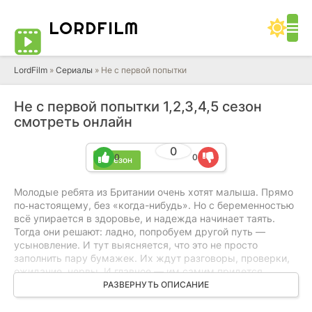
LORD
FILM
LordFilm
»
Сериалы
» Не с первой попытки
Не с первой попытки 1,2,3,4,5 сезон
смотреть онлайн
0
0
0
5 сезон
Молодые ребята из Британии очень хотят малыша. Прямо
по‑настоящему, без «когда-нибудь». Но с беременностью
всё упирается в здоровье, и надежда начинает таять.
Тогда они решают: ладно, попробуем другой путь —
усыновление. И тут выясняется, что это не просто
заполнить пару бумажек. Их ждут разговоры, проверки,
ожидание, нервы. И главное — им самим придется
меняться. Учиться говорить честно, не прятать страхи, не
РАЗВЕРНУТЬ ОПИСАНИЕ
играть в «у нас всё нормально». Потому что иначе этот
путь просто не пройти.