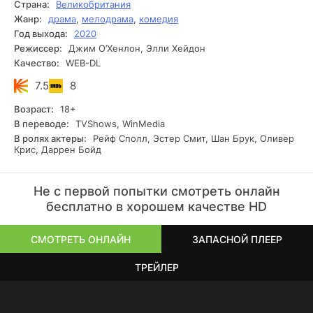
Страна:
Великобритания
Жанр:
драма
,
мелодрама
,
комедия
Год выхода:
2020
Режиссер:
Джим О’Хенлон, Элли Хейдон
Качество:
WEB-DL
7.5
8
Возраст:
18+
В переводе:
TVShows, WinMedia
В ролях актеры:
Рейф Сполл, Эстер Смит, Шан Брук, Оливер
Крис, Даррен Бойд
Не с первой попытки смотреть онлайн
бесплатно в хорошем качестве HD
СМОТРЕТЬ ОНЛАЙН
ЗАПАСНОЙ ПЛЕЕР
ТРЕЙЛЕР