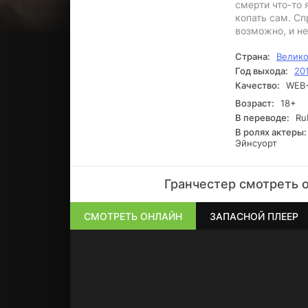
смерти что-то 
копать сам. Сп
возможно, и не
Страна:
Велико
Год выхода:
20
Качество:
WEB-
Возраст:
18+
В переводе:
Ru
В ролях актеры:
Эйнсуорт
Гранчестер смотреть 
СМОТРЕТЬ ОНЛАЙН
ЗАПАСНОЙ ПЛЕЕР