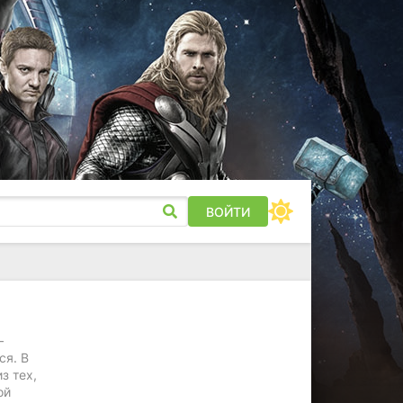
ВОЙТИ
—
ся. В
з тех,
ой