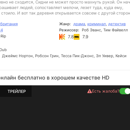
явно не сходится, Сидни не может просто махнуть рукой. Он на
рашивает людей, сопоставляет мелочи, лезет туда, куда ему,
 стоило. И вот так деревня открывается совсем с другой сторо
британия
Жанр:
драма
,
криминал
,
детектив
14
Режиссер:
Роб Эванс, Тим Файвелл
Rip
7.8
7.9
Dub
Джеймс Нортон, Робсон Грин, Тесса Пик-Джонс, Эл Уивер, Кейси
онлайн бесплатно в хорошем качестве HD
Есть жалоба?
ТРЕЙЛЕР