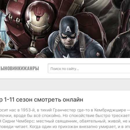
ЛЫ
НОВИНКИ
ЖАНРЫ
р 1-11 сезон смотреть онлайн
сит нас в 1953‑й, в тихий Гранчестер где-то в Кембриджшире 
улочки, вроде бы всё спокойно. Но спокойствие быстро трескает
 Сидни Чемберс: местный священник, обаятельный, живой, не и
поведи читает. Когда один из прихожан внезапно умирает, и в эт