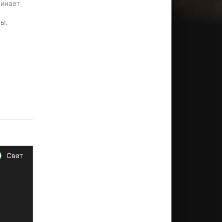
чинает
ны.
Свет