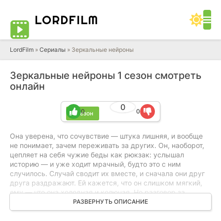
LORD
FILM
LordFilm
»
Сериалы
» Зеркальные нейроны
Зеркальные нейроны 1 сезон смотреть
онлайн
0
0
0
1 сезон
Она уверена, что сочувствие — штука лишняя, и вообще
не понимает, зачем переживать за других. Он, наоборот,
цепляет на себя чужие беды как рюкзак: услышал
историю — и уже ходит мрачный, будто это с ним
случилось. Случай сводит их вместе, и сначала они друг
друга раздражают. Ей кажется, что он слишком мягкий,
ему — что она холодная и колючая. Но разговор за
разговором, какие-то мелочи, смешные ситуации… и
РАЗВЕРНУТЬ ОПИСАНИЕ
внезапно между ними проскакивает искра. Не громкая,
без пафоса. Просто становится приятно быть рядом.