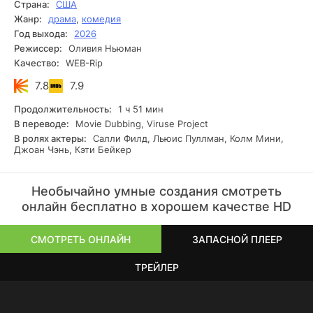
Страна:
США
же время в город приезжает Кэмерон: мама умерла, а
Жанр:
драма
,
комедия
отца он так и не нашёл. Он подменяет Тову в аквариуме,
Год выхода:
2026
но она всё равно заглядывает к Марцеллу — поговорить.
Режиссер:
Оливия Ньюман
И осьминог вдруг понимает: эти двое похожи, оба
Качество:
WEB-Rip
потерянные и очень хотят выбраться из своей клетки.
7.8
7.9
Продолжительность:
1 ч 51 мин
В переводе:
Movie Dubbing, Viruse Project
В ролях актеры:
Салли Филд, Льюис Пуллман, Колм Мини,
Джоан Чэнь, Кэти Бейкер
Необычайно умные создания смотреть
онлайн бесплатно в хорошем качестве HD
СМОТРЕТЬ ОНЛАЙН
ЗАПАСНОЙ ПЛЕЕР
ТРЕЙЛЕР