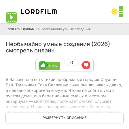
LORD
FILM
LordFilm
»
Фильмы
» Необычайно умные создания
Необычайно умные создания (2026)
смотреть онлайн
0
0
0
WEB-Rip
В Вашингтоне есть тихий прибрежный городок Соуэлл-
Бэй. Там живёт Това Салливан: сына она лишилась давно,
а недавно похоронила и мужа. Чтобы не сойти с ума в
пустом доме, она берёт ночные смены в местном
аквариуме — моет полы, протирает стекло, слушает
плеск воды. И внезапно привязывается к Марцеллу,
огромному осьминогу с характером. Он, кстати, только и
думает, как бы сбежать в океан.
РАЗВЕРНУТЬ ОПИСАНИЕ
Потом Това на работе неудачно выворачивает ногу. В это