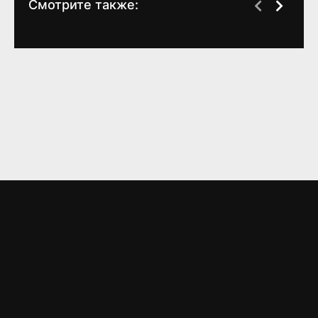
Смотрите также:
Из 13 в 30
Фамильное
кладбище
(
2004
)
(1 сезон)
6.9
6.3
6.3
6.4
LORD
FILM
Материалы предоставлены
только для ознакомления! (16+)