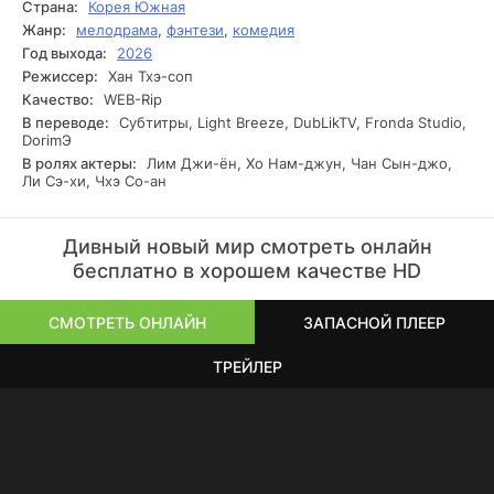
Страна:
Корея Южная
партия.
Жанр:
мелодрама
,
фэнтези
,
комедия
Год выхода:
2026
Режиссер:
Хан Тхэ-соп
Качество:
WEB-Rip
В переводе:
Субтитры, Light Breeze, DubLikTV, Fronda Studio,
DorimЭ
В ролях актеры:
Лим Джи-ён, Хо Нам-джун, Чан Сын-джо,
Ли Сэ-хи, Чхэ Со-ан
Дивный новый мир смотреть онлайн
бесплатно в хорошем качестве HD
СМОТРЕТЬ ОНЛАЙН
ЗАПАСНОЙ ПЛЕЕР
ТРЕЙЛЕР