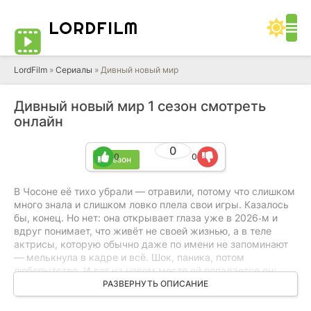
LORD
FILM
LordFilm
»
Сериалы
» Дивный новый мир
Дивный новый мир 1 сезон смотреть
онлайн
0
0
0
1 сезон
В Чосоне её тихо убрали — отравили, потому что слишком
много знала и слишком ловко плела свои игры. Казалось
бы, конец. Но нет: она открывает глаза уже в 2026‑м и
вдруг понимает, что живёт не своей жизнью, а в теле
актрисы, которую обычно даже по имени не запоминают
— мелькнула в кадре и всё. Шок, паника, потом
любопытство. И вот на новом месте ей попадается он:
избалованный, холодный, уверенный в своей
РАЗВЕРНУТЬ ОПИСАНИЕ
неприкасаемости наследник огромной корпорации. Они
цепляются друг за друга, и начинается совсем другая