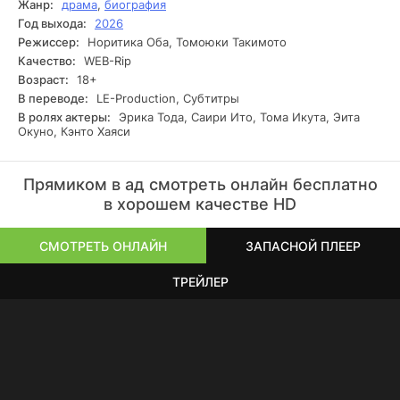
Жанр:
драма
,
биография
кем она была на самом деле и какой ценой досталась эта
Год выхода:
2026
власть.
Режиссер:
Норитика Оба, Томоюки Такимото
Качество:
WEB-Rip
Возраст:
18+
В переводе:
LE-Production, Субтитры
В ролях актеры:
Эрика Тода, Саири Ито, Тома Икута, Эита
Окуно, Кэнто Хаяси
Прямиком в ад смотреть онлайн бесплатно
в хорошем качестве HD
СМОТРЕТЬ ОНЛАЙН
ЗАПАСНОЙ ПЛЕЕР
ТРЕЙЛЕР