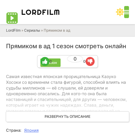
LORD
FILM
LordFilm
»
Сериалы
» Прямиком в ад
Прямиком в ад 1 сезон смотреть онлайн
0
0
0
1 сезон
Самая известная японская прорицательница Казуко
Хосоки со временем стала фигурой, способной влиять на
судьбы миллионов — её слушали, ей доверяли и
одновременно опасались. Для кого-то она была
наставницей и спасительницей, для других — человеком,
который играет на чужих надеждах. Слава, деньги,
громкие романы и статус звезды сопровождали её на
пике, превращая жизнь в постоянное шоу. Но за этим
РАЗВЕРНУТЬ ОПИСАНИЕ
внешним блеском скрывалась другая сторона: тайна, о
которой старались не говорить, и прошлое, способное
Страна:
Япония
изменить отношение к ней. Вопрос остаётся открытым —