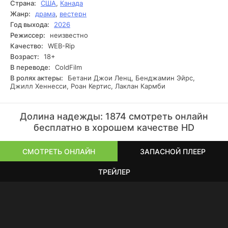
Страна:
США
,
Канада
их опасности. Вынужденное знакомство становится
Жанр:
драма
,
вестерн
началом важной истории о доверии, выборе и силе семьи
Год выхода:
2026
на краю цивилизации.
Режиссер:
неизвестно
Качество:
WEB-Rip
Возраст:
18+
В переводе:
ColdFilm
В ролях актеры:
Бетани Джои Ленц, Бенджамин Эйрс,
Джилл Хеннесси, Роан Кертис, Лаклан Кармби
Долина надежды: 1874 смотреть онлайн
бесплатно в хорошем качестве HD
СМОТРЕТЬ ОНЛАЙН
ЗАПАСНОЙ ПЛЕЕР
ТРЕЙЛЕР