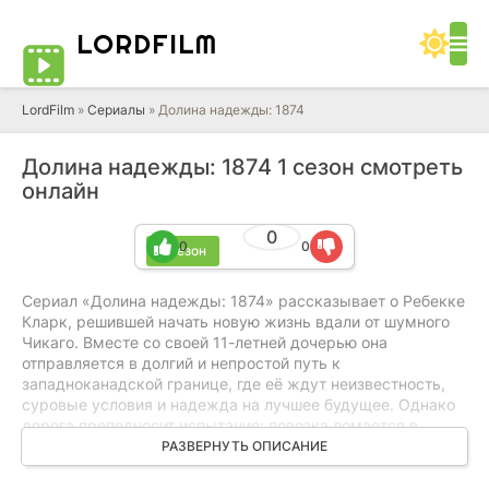
LORD
FILM
LordFilm
»
Сериалы
» Долина надежды: 1874
Долина надежды: 1874 1 сезон смотреть
онлайн
0
0
0
1 сезон
Сериал «Долина надежды: 1874» рассказывает о Ребекке
Кларк, решившей начать новую жизнь вдали от шумного
Чикаго. Вместе со своей 11-летней дочерью она
отправляется в долгий и непростой путь к
западноканадской границе, где её ждут неизвестность,
суровые условия и надежда на лучшее будущее. Однако
дорога преподносит испытание: повозка ломается в
самый неподходящий момент, и Ребекке приходится
РАЗВЕРНУТЬ ОПИСАНИЕ
искать выход из ситуации. На помощь приходит местный
ранчер Том Мур — человек, хорошо знающий эти места и