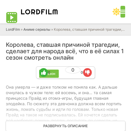
LORD
FILM
LordFilm
»
Аниме сериалы
» Королева, ставшая причиной трагедии, сделает для народа всё, что в её силах
Королева, ставшая причиной трагедии,
сделает для народа всё, что в её силах 1
сезон смотреть онлайн
0
0
0
1 сезон
Она умерла — и даже толком не поняла как. А дальше
очнулась в чужом теле: ей восемь, и она… та самая
принцесса Прайд из отомэ-игры, будущая главная
злодейка. По сюжету эта девчонка должна всем портить
жизнь, ломать судьбы и идти по головам. Только новая
Прайд на такое не подписывалась. Ей хочется сделать
всё наоборот: помочь людям, поступать по совести, не
превращаться в монстра. Но планы планами, а
РАЗВЕРНУТЬ ОПИСАНИЕ