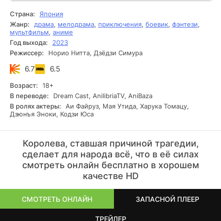
реальность кусается. Здесь любая мелочь может
привести к беде. Сначала бы просто пережить
Страна:
Япония
завтрашний день.
Жанр:
драма
,
мелодрама
,
приключения
,
боевик
,
фэнтези
,
мультфильм
,
аниме
Год выхода:
2023
Режиссер:
Норио Нитта, Дзёдзи Симура
6.7
6.5
Возраст:
18+
В переводе:
Dream Cast, AnilibriaTV, AniBaza
В ролях актеры:
Аи Файруз, Мая Утида, Харука Томацу,
Дзюнъя Эноки, Кодзи Юса
Королева, ставшая причиной трагедии,
сделает для народа всё, что в её силах
смотреть онлайн бесплатно в хорошем
качестве HD
СМОТРЕТЬ ОНЛАЙН
ЗАПАСНОЙ ПЛЕЕР
ТРЕЙЛЕР