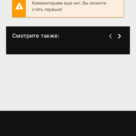
Комментариев еще нет. Вы можете
стать первым!
Смотрите также:
Дворик
Дичь
О
BD-Remux
(2 сезон)
(
2020
)
7.3
6.1
6.3