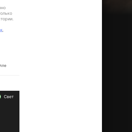
нно
только
стории.
ик
,
илле
Свет