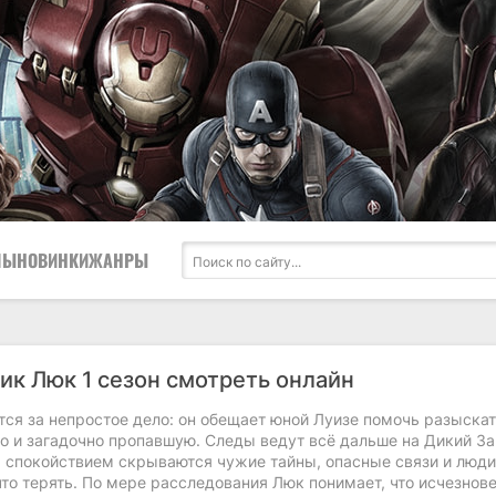
ЛЫ
НОВИНКИ
ЖАНРЫ
ик Люк 1 сезон смотреть онлайн
ся за непростое дело: он обещает юной Луизе помочь разыскат
о и загадочно пропавшую. Следы ведут всё дальше на Дикий За
м спокойствием скрываются чужие тайны, опасные связи и люди
то терять. По мере расследования Люк понимает, что исчезнов