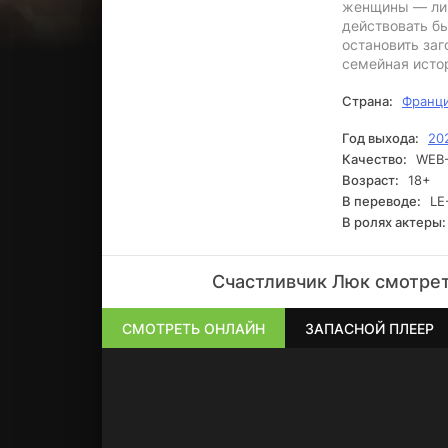
женщины — лиш
действовать б
остановить заг
семейная истор
Страна:
Франц
Год выхода:
20
Качество:
WEB-
Возраст:
18+
В переводе:
LE-
В ролях актеры:
Счастливчик Люк смотрет
СМОТРЕТЬ ОНЛАЙН
ЗАПАСНОЙ ПЛЕЕР