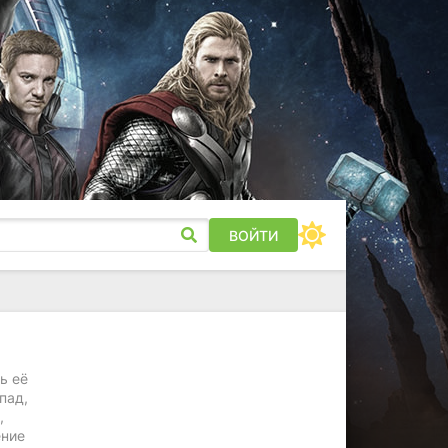
ВОЙТИ
ь её
пад,
,
ение