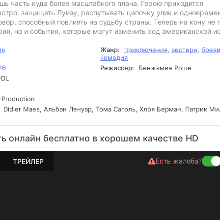
ь часть куда более масштабного плана. Герою приходится
ыстро: защищать Луизу, распутывать цепочку улик и одновреме
овор, способный повлиять на судьбу страны. Теперь на кону не 
ия, но и события, которые могут изменить ход американской и
ия
Жанр:
приключения
,
вестерн
,
боев
комедия
26
Режиссер:
Бенжамен Роше
DL
Production
Didier Maes, Альбан Ленуар, Тома Саголь, Хлоя Берман, Патрик М
ь онлайн бесплатно в хорошем качестве HD
Есть жалоба?
ТРЕЙЛЕР