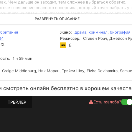
ах. Чем дальше он заходит, тем сложнее выбраться обратно.
няет появление опасного соперника, который хочет забрать у 
ержит его на плаву. Под угрозой оказываются не только его пол
, но и отношения с любимой девушкой, которую пытаются отдали
РАЗВЕРНУТЬ ОПИСАНИЕ
британия
Жанр:
драма
,
криминал
,
биография
24
Режиссер:
Стивен Роач, Джейсон К
DL
8
ость:
1 ч 59 мин
Craige Middleburg, Ник Моран, Трэйси Шоу, Elvira Devinamira, Samuel
 смотреть онлайн бесплатно в хорошем качеств
Есть жалоба?
ТРЕЙЛЕР