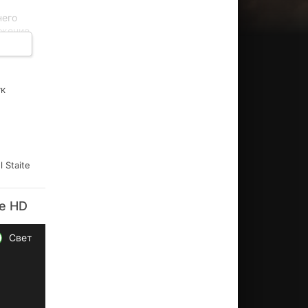
него
ожение
ть от
ук
 Staite
е HD
Свет