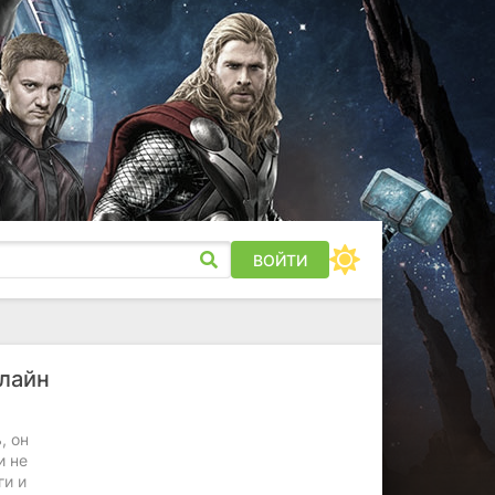
ВОЙТИ
лайн
, он
и не
ги и