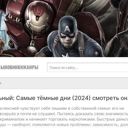
ЛЫ
НОВИНКИ
ЖАНРЫ
и
ный: Самые тёмные дни (2024) смотреть он
слексией чувствует себя лишним в собственной семье: его не
серьёз и почти не слушают. Пытаясь доказать свою значимость
 криминалом и начинает торговать наркотиками. Быстрые деньг
оды — наоборот, появляются новые проблемы: зависимость, дол