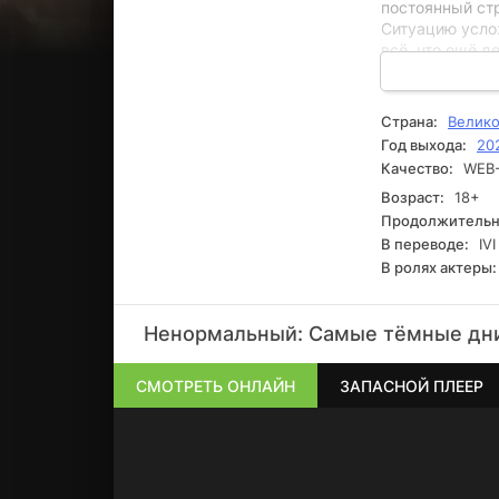
постоянный стр
Ситуацию услож
всё, что ещё д
и безопасность
него.
Страна:
Велико
Год выхода:
20
Качество:
WEB-
Возраст:
18+
Продолжительн
В переводе:
IVI
В ролях актеры:
Ненормальный: Самые тёмные дни
СМОТРЕТЬ ОНЛАЙН
ЗАПАСНОЙ ПЛЕЕР