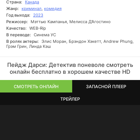
Страна:
Канада
продвижения вперёд её ждут трудные выборы,
Жанр:
криминал
,
комедия
неожиданные открытия и попытки понять, кем она хочет
Год выхода:
2023
быть дальше.
Режиссер:
Мэттью Кампанья, Мелисса Д’Агостино
Качество:
WEB-Rip
В переводе:
Синема УС
В ролях актеры:
Элис Моран, Брэндон Хэкетт, Andrew Phung,
Грэм Грин, Линда Кэш
Пейдж Дарси: Детектив поневоле смотреть
онлайн бесплатно в хорошем качестве HD
СМОТРЕТЬ ОНЛАЙН
ЗАПАСНОЙ ПЛЕЕР
ТРЕЙЛЕР