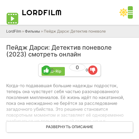
LORD
FILM
LordFilm
»
Фильмы
» Пейдж Дарси: Детектив поневоле
Пейдж Дарси: Детектив поневоле
(2023) смотреть онлайн
0
0
0
WEB-Rip
Когда-то подававшая большие надежды подросток,
теперь она чувствует себя частью разочарованного
поколения миллениалов. Её жизнь идёт по накатанной,
пока она неожиданно не берётся за расследование
загадочного убийства. Это решение становится
поворотным моментом и заставляет её одновременно
разбираться не только в чужой смерти, но и в
собственных проблемах. Пытаясь навести порядок в
РАЗВЕРНУТЬ ОПИСАНИЕ
жизни, она сталкивается с последствиями прошлых
ошибок и вопросами, от которых долго уходила. По мере