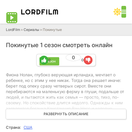
LORD
FILM
LordFilm
»
Сериалы
» Покинутые
Покинутые 1 сезон смотреть онлайн
0
0
0
1 сезон
Фиона Нолан, глубоко верующая ирландка, мечтает о
ребенке, но с этим у нее никак. Тогда она решает иначе:
берет под опеку сразу четверых сирот. Вместе они
перебираются на маленькую ферму в глуши, подальше от
людей, и пытаются жить как семья — просто, тихо, по-
своему. Но спокойствие длится недолго. Однажды к ним
заявляется богачка Констанция Ван Несс и холодно
сообщает: мол, земля тут вообще-то ее, и все вокруг
РАЗВЕРНУТЬ ОПИСАНИЕ
должно перейти к ней. Фиона не собирается отступать.
Это их дом. И детей она никому не отдаст.
Страна:
США