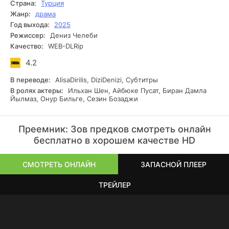
Страна:
Турция
секреты, переплетая любовь, верность и борьбу за
Жанр:
драма
власть.
Год выхода:
2025
Режиссер:
Дениз Челеби
Качество:
WEB-DLRip
4.2
В переводе:
AlisaDirilis, DiziDenizi, Субтитры
В ролях актеры:
Ильхан Шен, Айбюке Пусат, Биран Дамла
Йылмаз, Онур Бильге, Сезин Бозаджи
Преемник: Зов предков смотреть онлайн
бесплатно в хорошем качестве HD
СМОТРЕТЬ ОНЛАЙН
ЗАПАСНОЙ ПЛЕЕР
ТРЕЙЛЕР