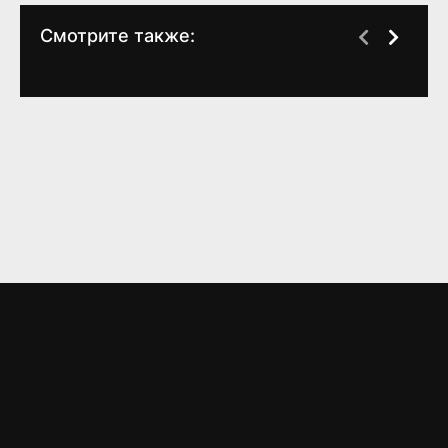
Смотрите также:
Соколиный холм
Задира
(1 сезон)
(1 сезон)
7.5
7
6.3
LORD
FILM