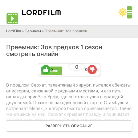
LORD
FILM
LordFilm
»
Сериалы
» Преемник: Зов предков
Преемник: Зов предков 1 сезон
смотреть онлайн
0
0
0
1 сезон
В прошлом Серхат, талантливый хирург, пытался сбежать
от истории, связанной с родными местами, и его путь
однажды привёл в Урфу, где он столкнулся с враждой
двух семей. Позже он находит новый старт в Стамбуле и
встречает Мелек, к которой быстро привязывается. Тайно
женившись на ней, Серхат скрывает правду и принимает
на себя роль главы клана. Однако вмешательство семьи
вынуждает его вступить в брак с Йылдыз ради
РАЗВЕРНУТЬ ОПИСАНИЕ
прекращения конфликта. В доме Мелек скрываются
давние тайны, и с его появлением начинают всплывать