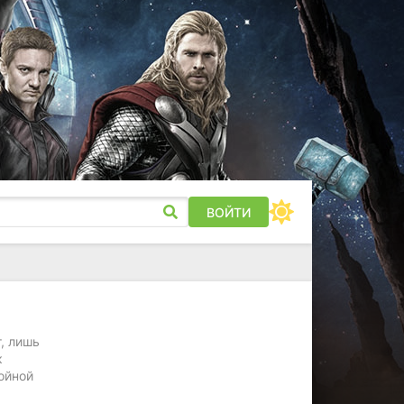
ВОЙТИ
т, лишь
к
ойной