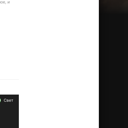
ое, и
Свет