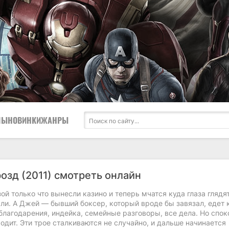
ЛЫ
НОВИНКИ
ЖАНРЫ
озд (2011) смотреть онлайн
ой только что вынесли казино и теперь мчатся куда глаза глядя
ли. А Джей — бывший боксер, который вроде бы завязал, едет 
благодарения, индейка, семейные разговоры, все дела. Но спок
одит. Эти трое сталкиваются не случайно, и дальше начинается