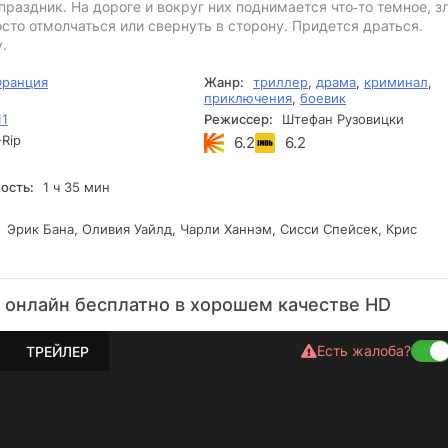
праздник. На дороге и вокруг них поднимается что‑то темное, зл
сто отмолчаться или свернуть в сторону. Придется драться.
.
ранция
Жанр:
триллер
,
драма
,
криминал
,
приключения
,
боевик
11
Режиссер:
Штефан Рузовицки
Rip
6.2
6.2
ость:
1 ч 35 мин
Эрик Бана, Оливия Уайлд, Чарли Ханнэм, Сисси Спейсек, Крис
 онлайн бесплатно в хорошем качестве HD
Есть жалоба?
ТРЕЙЛЕР