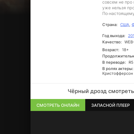
совсем не про 
уже нельзя про
По‑настоящему
Страна:
США
,
Ф
Год выхода:
20
Качество:
WEB-
Возраст:
18+
Продолжительн
В переводе:
R5
В ролях актеры:
Кристофферсон
Чёрный дрозд смотреть
СМОТРЕТЬ ОНЛАЙН
ЗАПАСНОЙ ПЛЕЕР