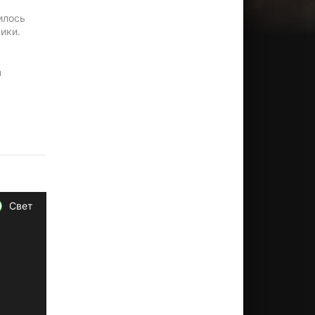
илось
ики.
л
,
Свет