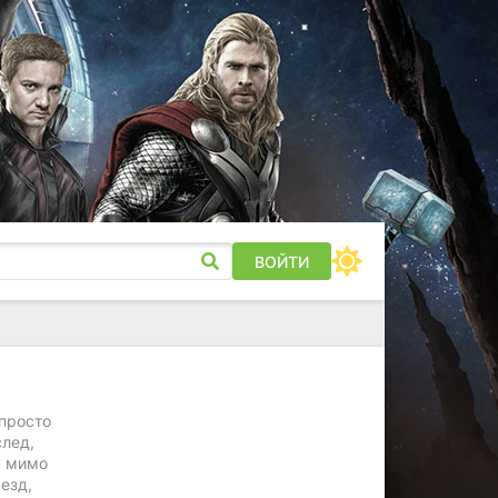
ВОЙТИ
 просто
след,
, мимо
езд,