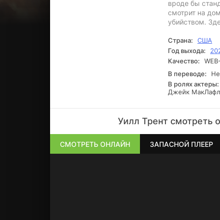
вроде бы станд
смотрит на дом
убийством. Зде
Страна:
США
Год выхода:
20
Качество:
WEB-
В переводе:
Нео
В ролях актеры:
Джейк МакЛаф
Уилл Трент смотреть 
СМОТРЕТЬ ОНЛАЙН
ЗАПАСНОЙ ПЛЕЕР