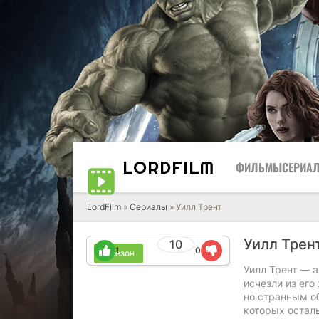
LORD
FILM
ФИЛЬМЫ
СЕРИА
LordFilm
»
Сериалы
» Уилл Трент
Уилл Трент
10
1
0
4 сезон
Уилл Трент — 
исчезли из его
но странным об
которых осталь