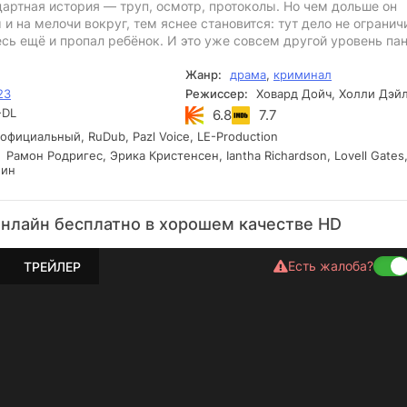
артная история — труп, осмотр, протоколы. Но чем дольше он
 и на мелочи вокруг, тем яснее становится: тут дело не огранич
сь ещё и пропал ребёнок. И это уже совсем другой уровень пан
Жанр:
драма
,
криминал
23
Режиссер:
Ховард Дойч, Холли Дэй
DL
6.8
7.7
фициальный, RuDub, Pazl Voice, LE-Production
Рамон Родригес, Эрика Кристенсен, Iantha Richardson, Lovell Gates
лин
онлайн бесплатно в хорошем качестве HD
Есть жалоба?
ТРЕЙЛЕР