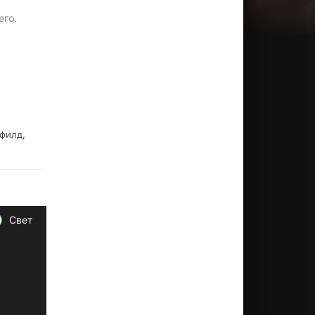
его.
филд,
Свет