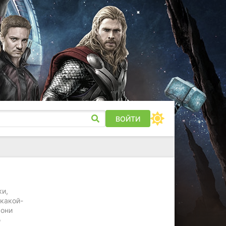
ВОЙТИ
ки,
 какой-
 они
ю