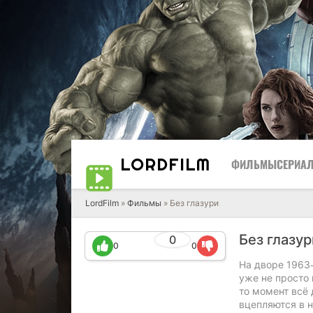
LORD
FILM
ФИЛЬМЫ
СЕРИА
LordFilm
»
Фильмы
» Без глазури
Без глазу
0
0
0
На дворе 1963
уже не просто 
то момент всё 
вцепляются в 