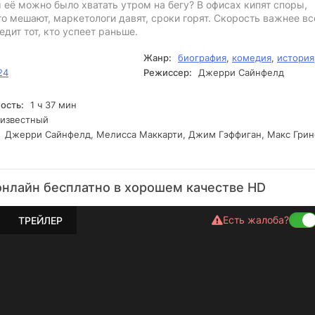
 её можно было хватать утром на бегу? В офисах кипят споры,
то мешают, маркетологи давят, сроки горят. Скорость важнее вс
едит тот, кто успеет раньше.
Жанр:
биография
,
комедия
,
история
24
Режиссер:
Джерри Сайнфелд
ость:
1 ч 37 мин
известный
Джерри Сайнфелд, Мелисса Маккарти, Джим Гэффиган, Макс Грин
онлайн бесплатно в хорошем качестве HD
Есть жалоба?
ТРЕЙЛЕР