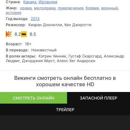
Страна:
Канада
,
Ирландия
Жанр:
драма
,
мелодрама
,
приключения
,
боевик
,
военный
,
история
Год выхода:
2013
Режиссер:
Киаран Доннелли, Кен Джиротти
8.2
8.5
Возраст:
18+
В переводе:
Неизвестный
В ролях актеры:
Кэтрин Уинник, Густаф Скарсгард, Александр
Людвиг, Джорджия Хёрст, Алекс Хег Андерсен
Викинги смотреть онлайн бесплатно в
хорошем качестве HD
СМОТРЕТЬ ОНЛАЙН
ЗАПАСНОЙ ПЛЕЕР
ТРЕЙЛЕР