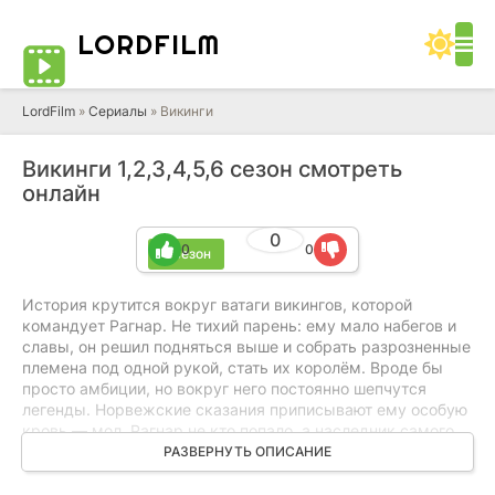
LORD
FILM
LordFilm
»
Сериалы
» Викинги
Викинги 1,2,3,4,5,6 сезон смотреть
онлайн
0
0
0
6 сезон
История крутится вокруг ватаги викингов, которой
командует Рагнар. Не тихий парень: ему мало набегов и
славы, он решил подняться выше и собрать разрозненные
племена под одной рукой, стать их королём. Вроде бы
просто амбиции, но вокруг него постоянно шепчутся
легенды. Норвежские сказания приписывают ему особую
кровь — мол, Рагнар не кто попало, а наследник самого
Одина, того самого сурового бога войны и бойцов. И от
РАЗВЕРНУТЬ ОПИСАНИЕ
этого вся его затея звучит ещё дерзче: не просто человек
лезет на трон, а будто судьба толкает.