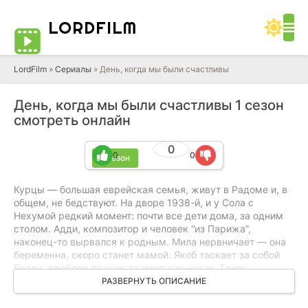
LORD
FILM
LordFilm
»
Сериалы
» День, когда мы были счастливы
День, когда мы были счастливы 1 сезон
смотреть онлайн
0
0
0
1 сезон
Курцы — большая еврейская семья, живут в Радоме и, в
общем, не бедствуют. На дворе 1938-й, и у Сола с
Нехумой редкий момент: почти все дети дома, за одним
столом. Адди, композитор и человек “из Парижа”,
наконец-то вырвался к родным. Мила нервничает — она
беременна, скоро станет мамой. Якоб таскает за собой
Беллу, влюблен по уши, студент как-никак. Генек,
старший, уже серьезный: юрист, все по правилам. А
РАЗВЕРНУТЬ ОПИСАНИЕ
Халина — колкая, смешная, упертая, и до сих пор не
понимает, кем хочет быть. Только над этим семейным