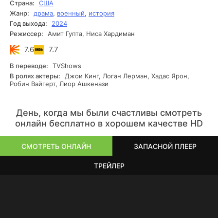
Страна:
США
вечером уже нависает война, и дальше их раскидает куда
Жанр:
драма
,
военный
,
история
угодно.
Год выхода:
2024
Режиссер:
Амит Гупта, Ниса Хардиман
7.6
7.7
В переводе:
TVShows
В ролях актеры:
Джои Кинг, Логан Лерман, Хадас Ярон,
Робин Вайгерт, Лиор Ашкенази
День, когда мы были счастливы смотреть
онлайн бесплатно в хорошем качестве HD
СМОТРЕТЬ ОНЛАЙН
ЗАПАСНОЙ ПЛЕЕР
ТРЕЙЛЕР