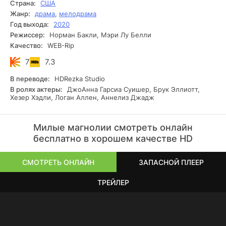
Страна:
США
Жанр:
драма
,
мелодрама
Год выхода:
2020
Режиссер:
Норман Бакли, Мэри Лу Белли
Качество:
WEB-Rip
7
7.3
В переводе:
HDRezka Studio
В ролях актеры:
ДжоАнна Гарсиа Суишер, Брук Эллиотт,
Хезер Хэдли, Логан Аллен, Аннелиз Джадж
Милые магнолии смотреть онлайн
бесплатно в хорошем качестве HD
СМОТРЕТЬ ОНЛАЙН
ЗАПАСНОЙ ПЛЕЕР
ТРЕЙЛЕР