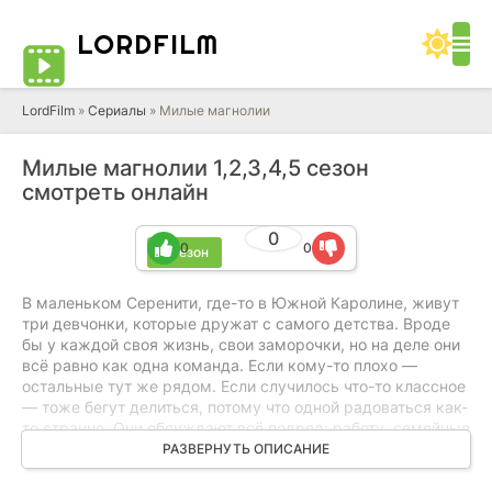
LORD
FILM
LordFilm
»
Сериалы
» Милые магнолии
Милые магнолии 1,2,3,4,5 сезон
смотреть онлайн
0
0
0
5 сезон
В маленьком Серенити, где-то в Южной Каролине, живут
три девчонки, которые дружат с самого детства. Вроде
бы у каждой своя жизнь, свои заморочки, но на деле они
всё равно как одна команда. Если кому-то плохо —
остальные тут же рядом. Если случилось что-то классное
— тоже бегут делиться, потому что одной радоваться как-
то странно. Они обсуждают всё подряд: работу, семейные
дела, обиды, смешные мелочи. Иногда спорят, иногда
РАЗВЕРНУТЬ ОПИСАНИЕ
молчат, но связь не рвётся. Такая дружба, которая
держится годами и не требует объяснений.