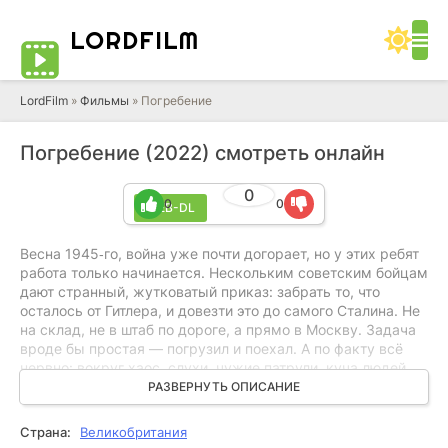
LORD
FILM
LordFilm
»
Фильмы
» Погребение
Погребение (2022) смотреть онлайн
0
0
0
WEB-DL
Весна 1945‑го, война уже почти догорает, но у этих ребят
работа только начинается. Нескольким советским бойцам
дают странный, жутковатый приказ: забрать то, что
осталось от Гитлера, и довезти это до самого Сталина. Не
на склад, не в штаб по дороге, а прямо в Москву. Задача
вроде бы простая — погрузил и поехал. А по факту всё
нервно: вокруг хаос, слухи, чужие патрули, куча людей,
которые хотят вмешаться или украсть доказательства. И
РАЗВЕРНУТЬ ОПИСАНИЕ
они тащат этот груз через развалины, понимая, что на
кону не только отчёт. История тоже.
Страна:
Великобритания