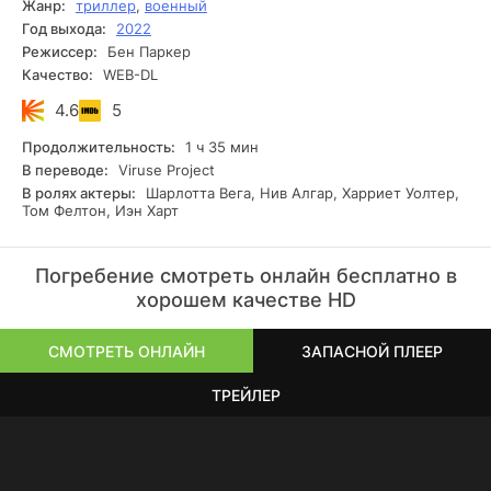
Жанр:
триллер
,
военный
Год выхода:
2022
Режиссер:
Бен Паркер
Качество:
WEB-DL
4.6
5
Продолжительность:
1 ч 35 мин
В переводе:
Viruse Project
В ролях актеры:
Шарлотта Вега, Нив Алгар, Харриет Уолтер,
Том Фелтон, Иэн Харт
Погребение смотреть онлайн бесплатно в
хорошем качестве HD
СМОТРЕТЬ ОНЛАЙН
ЗАПАСНОЙ ПЛЕЕР
ТРЕЙЛЕР