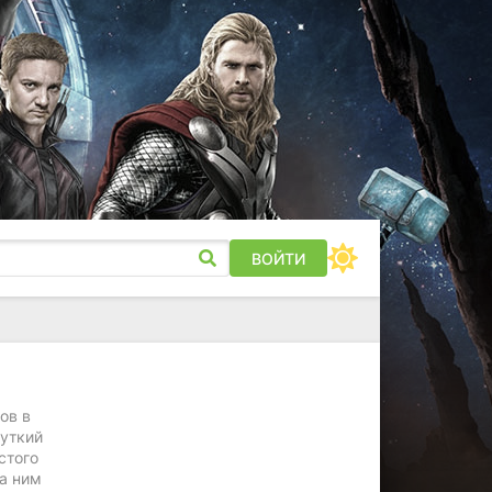
ВОЙТИ
ов в
жуткий
стого
За ним