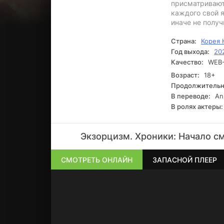
присматривают 
каждого свой я
иначе не получ
Страна:
Корея
Год выхода:
20
Качество:
WEB-
Возраст:
18+
Продолжительн
В переводе:
Ani
В ролях актеры:
Экзорцизм. Хроники: Начало с
СМОТРЕТЬ ОНЛАЙН
ЗАПАСНОЙ ПЛЕЕР