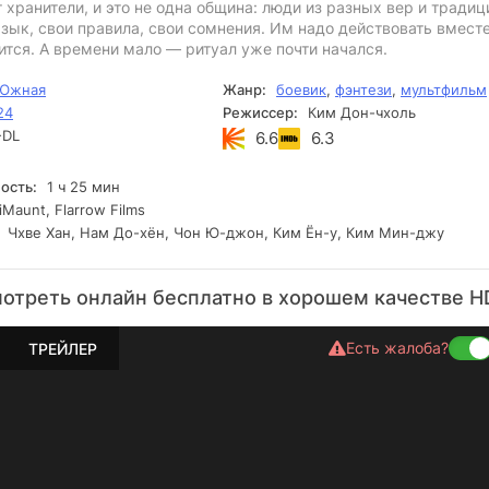
хранители, и это не одна община: люди из разных вер и традици
зык, свои правила, свои сомнения. Им надо действовать вместе
ится. А времени мало — ритуал уже почти начался.
 Южная
Жанр:
боевик
,
фэнтези
,
мультфильм
24
Режиссер:
Ким Дон-чхоль
DL
6.6
6.3
ость:
1 ч 25 мин
Maunt, Flarrow Films
Чхве Хан, Нам До-хён, Чон Ю-джон, Ким Ён-у, Ким Мин-джу
мотреть онлайн бесплатно в хорошем качестве H
Есть жалоба?
ТРЕЙЛЕР