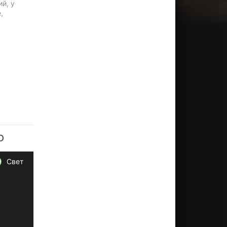
й, у
,
D
Свет