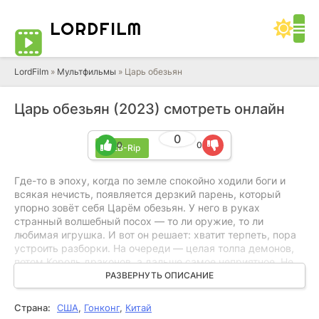
LORD
FILM
LordFilm
»
Мультфильмы
» Царь обезьян
Царь обезьян (2023) смотреть онлайн
0
0
0
WEB-Rip
Где-то в эпоху, когда по земле спокойно ходили боги и
всякая нечисть, появляется дерзкий парень, который
упорно зовёт себя Царём обезьян. У него в руках
странный волшебный посох — то ли оружие, то ли
любимая игрушка. И вот он решает: хватит терпеть, пора
устроить разборки. На очереди — целая толпа демонов,
потом Король драконов, а дальше самое неприятное. Не
очередной монстр, а он сам. Его гордость,
РАЗВЕРНУТЬ ОПИСАНИЕ
самоуверенность, это вечное «я прав». Зачем всё это?
Потому что ему приспичило стать бессмертным. Любой
Страна:
США
,
Гонконг
,
Китай
ценой.