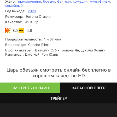
Жанр:
приключения
,
боевик
,
фэнтези
,
комедия
,
мультфильм
,
семейный
Год выхода:
2023
Режиссер:
Энтони Стакки
Качество:
WEB-Rip
6.2
5.8
Продолжительность:
1 ч 37 мин
В переводе:
Condor Films
В ролях актеры:
Джимми О. Ян, Бовэнь Ян, Джоли Хоанг-
Раппапорт, Джо Кой, Рон Юань
Царь обезьян смотреть онлайн бесплатно в
хорошем качестве HD
СМОТРЕТЬ ОНЛАЙН
ЗАПАСНОЙ ПЛЕЕР
ТРЕЙЛЕР